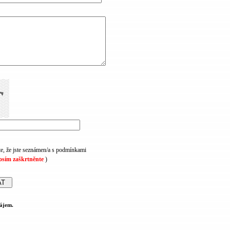
e, že jste seznámen/a s podmínkami
osím zaškrtněnte
)
ájem.