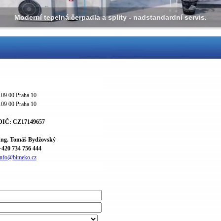
Moderní tepelná čerpadla a splity - nadstandardní servis.
109 00 Praha 10
109 00 Praha 10
DIČ: CZ17149657
Ing. Tomáš Bydžovský
+420 734 756 444
info@bimeko.cz