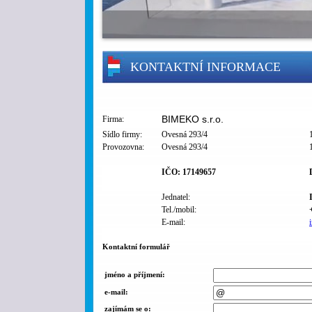
KONTAKTNÍ INFORMACE
BIMEKO s.r.o.
Firma:
Sídlo firmy:
Ovesná 293/4
Provozovna:
Ovesná 293/4
IČO: 17149657
Jednatel:
Tel./mobil:
E-mail:
Kontaktní formulář
jméno a příjmení:
e-mail:
zajímám se o: